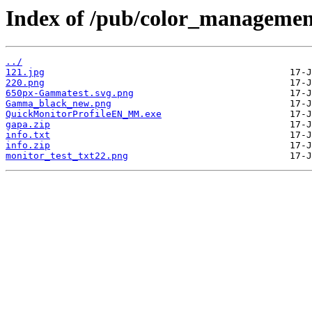
Index of /pub/color_managemen
../
121.jpg
220.png
650px-Gammatest.svg.png
Gamma_black_new.png
QuickMonitorProfileEN_MM.exe
gapa.zip
info.txt
info.zip
monitor_test_txt22.png